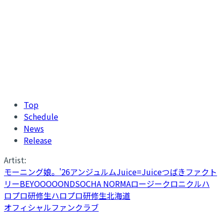
Top
Schedule
News
Release
Artist:
モーニング娘。'26
アンジュルム
Juice=Juice
つばきファクト
リー
BEYOOOOONDS
OCHA NORMA
ロージークロニクル
ハ
ロプロ研修生
ハロプロ研修生北海道
オフィシャルファンクラブ