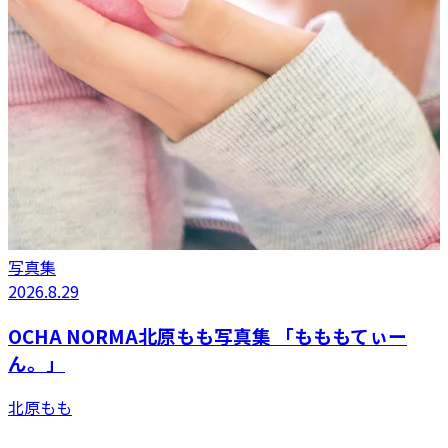
写真集
2026.8.29
2
OCHA NORMA北原もも写真集 「もももてぃー
ん。」
V
北原もも