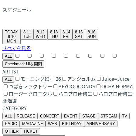
スケジュール
TODAY
8.11
8.12
8.13
8.14
8.15
8.16
8.10
TUE
WED
THU
FRI
SAT
SUN
MON
すべてを見る
ALL
Checkmark UIを開閉
ARTIST
モーニング娘。'26
アンジュルム
Juice=Juice
ALL
つばきファクトリー
BEYOOOOONDS
OCHA NORMA
ロージークロニクル
ハロプロ研修生
ハロプロ研修生
北海道
CATEGORY
ALL
RELEASE
CONCERT
EVENT
STAGE
STREAM
TV
RADIO
MAGAZINE
WEB
BIRTHDAY
ANNIVERSARY
OTHER
TICKET