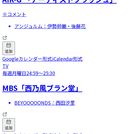
※コメント
アンジュルム：伊勢鈴蘭・後藤花
追加
Googleカレンダー形式
iCalendar形式
TV
毎週月曜日
24:59
〜
25:30
MBS「西乃風ブラン堂」
BEYOOOOONDS：西田汐里
追加