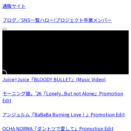
通販サイト
ブログ／SNS一覧
ハロー!プロジェクト卒業メンバー
Juice=Juice『BLOODY BULLET』(Music Video)
モーニング娘。'26『Lonely...But not Alone』Promotion
Edit
アンジュルム『BaBaBa Burning Love！』Promotion Edit
OCHA NORMA『ダントツで愛して』Promotion Edit