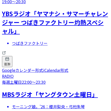
19:00
〜
20:30
YBSラジオ「ヤマナシ・サマーチャレン
ジャー つばきファクトリー灼熱スペシ
ャル」
つばきファクトリー
追加
Googleカレンダー形式
iCalendar形式
RADIO
毎週土曜日
22:00
〜
23:30
MBSラジオ「ヤングタウン土曜日」
モーニング娘。'26：櫻井梨央・弓桁朱琴