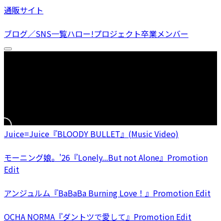
通販サイト
ブログ／SNS一覧
ハロー!プロジェクト卒業メンバー
Juice=Juice『BLOODY BULLET』(Music Video)
モーニング娘。'26『Lonely...But not Alone』Promotion
Edit
アンジュルム『BaBaBa Burning Love！』Promotion Edit
OCHA NORMA『ダントツで愛して』Promotion Edit