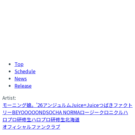
Top
Schedule
News
Release
Artist:
モーニング娘。'26
アンジュルム
Juice=Juice
つばきファクト
リー
BEYOOOOONDS
OCHA NORMA
ロージークロニクル
ハ
ロプロ研修生
ハロプロ研修生北海道
オフィシャルファンクラブ