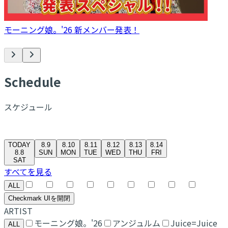
モーニング娘。'26 新メンバー発表！
S
chedule
スケジュール
TODAY
8.9
8.10
8.11
8.12
8.13
8.14
8.8
SUN
MON
TUE
WED
THU
FRI
SAT
すべてを見る
ALL
Checkmark UIを開閉
ARTIST
モーニング娘。'26
アンジュルム
Juice=Juice
ALL