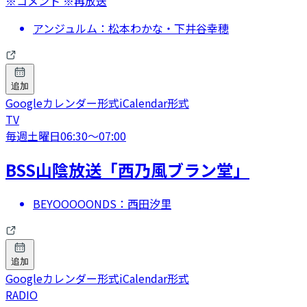
※コメント ※再放送
アンジュルム：松本わかな・下井谷幸穂
追加
Googleカレンダー形式
iCalendar形式
TV
毎週土曜日
06:30
〜
07:00
BSS山陰放送「西乃風ブラン堂」
BEYOOOOONDS：西田汐里
追加
Googleカレンダー形式
iCalendar形式
RADIO