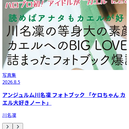
写真集
2026.8.5
2
アンジュルム川名凜 フォトブック 「ケロちゃん カ
エル大好きノート」
川名凜